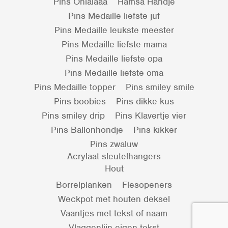
Pins Ohlalaaa
Hamsa Handje
Pins Medaille liefste juf
Pins Medaille leukste meester
Pins Medaille liefste mama
Pins Medaille liefste opa
Pins Medaille liefste oma
Pins Medaille topper
Pins smiley smile
Pins boobies
Pins dikke kus
Pins smiley drip
Pins Klavertje vier
Pins Ballonhondje
Pins kikker
Pins zwaluw
Acrylaat sleutelhangers
Hout
Borrelplanken
Flesopeners
Weckpot met houten deksel
Vaantjes met tekst of naam
Vlaggenlijn eigen tekst