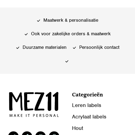
meerdere
variaties.
variaties.
Deze
Deze
optie
Maatwerk & personalisatie
optie
kan
kan
gekozen
Ook voor zakelijke orders & maatwerk
gekozen
worden
worden
Duurzame materialen
Persoonlijk contact
op
op
de
de
productpagina
productpagina
Categorieën
Leren labels
Acrylaat labels
Hout