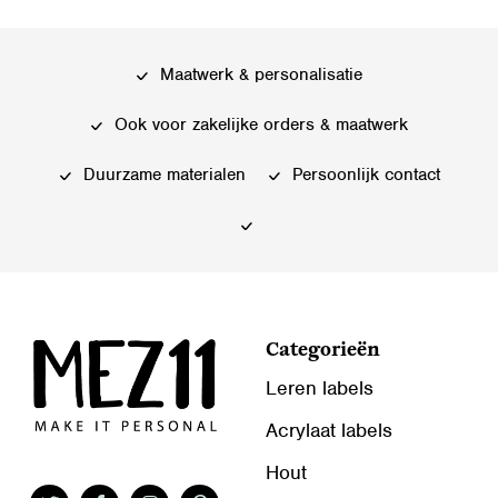
meerdere
variaties.
variaties.
Deze
Deze
optie
Maatwerk & personalisatie
optie
kan
kan
gekozen
Ook voor zakelijke orders & maatwerk
gekozen
worden
worden
Duurzame materialen
Persoonlijk contact
op
op
de
de
productpagina
productpagina
Categorieën
Leren labels
Acrylaat labels
Hout