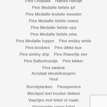
Pins Ohlalaaa
Hamsa Handje
Pins Medaille liefste juf
Pins Medaille leukste meester
Pins Medaille liefste mama
Pins Medaille liefste opa
Pins Medaille liefste oma
Pins Medaille topper
Pins smiley smile
Pins boobies
Pins dikke kus
Pins smiley drip
Pins Klavertje vier
Pins Ballonhondje
Pins kikker
Pins zwaluw
Acrylaat sleutelhangers
Hout
Borrelplanken
Flesopeners
Weckpot met houten deksel
Vaantjes met tekst of naam
Vlaggenlijn eigen tekst