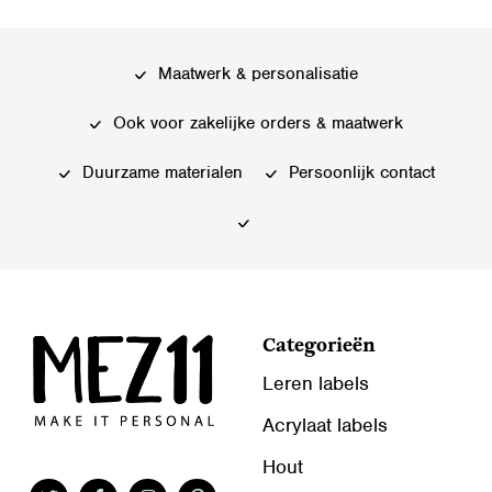
meerdere
meerdere
variaties.
variaties.
Deze
Deze
Maatwerk & personalisatie
optie
optie
kan
kan
Ook voor zakelijke orders & maatwerk
gekozen
gekozen
worden
worden
Duurzame materialen
Persoonlijk contact
op
op
de
de
productpagina
productpagina
Categorieën
Leren labels
Acrylaat labels
Hout