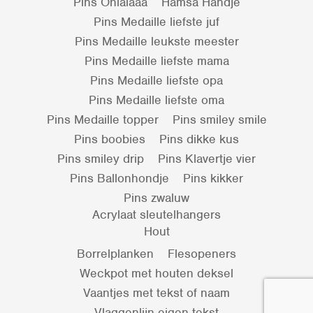
Pins Ohlalaaa
Hamsa Handje
Pins Medaille liefste juf
Pins Medaille leukste meester
Pins Medaille liefste mama
Pins Medaille liefste opa
Pins Medaille liefste oma
Pins Medaille topper
Pins smiley smile
Pins boobies
Pins dikke kus
Pins smiley drip
Pins Klavertje vier
Pins Ballonhondje
Pins kikker
Pins zwaluw
Acrylaat sleutelhangers
Hout
Borrelplanken
Flesopeners
Weckpot met houten deksel
Vaantjes met tekst of naam
Vlaggenlijn eigen tekst