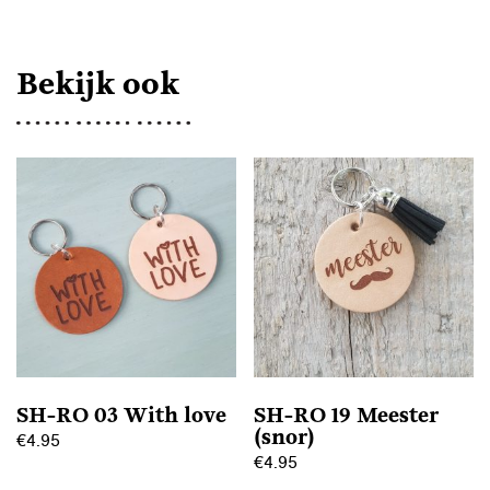
AANTAL
Bekijk ook
SH-RO 03 With love
SH-RO 19 Meester
(snor)
€
4.95
€
4.95
Dit