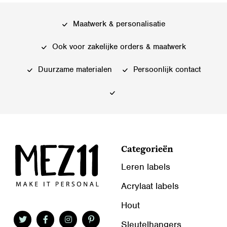
variaties.
Deze
Deze
optie
Maatwerk & personalisatie
optie
kan
kan
gekozen
Ook voor zakelijke orders & maatwerk
gekozen
worden
worden
Duurzame materialen
Persoonlijk contact
op
op
de
de
productpagina
productpagina
Categorieën
Leren labels
Acrylaat labels
Hout
Sleutelhangers