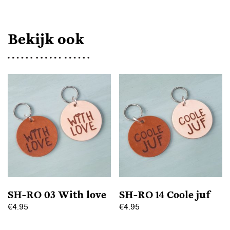
AANTAL
Bekijk ook
SH-RO 03 With love
SH-RO 14 Coole juf
€
4.95
€
4.95
Dit
Dit