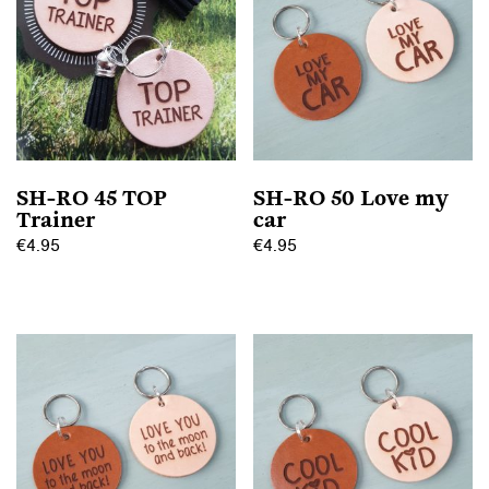
SH-RO 45 TOP
SH-RO 50 Love my
Trainer
car
€
4.95
€
4.95
Dit
Dit
product
product
heeft
heeft
meerdere
meerdere
variaties.
variaties.
Deze
Deze
optie
optie
kan
kan