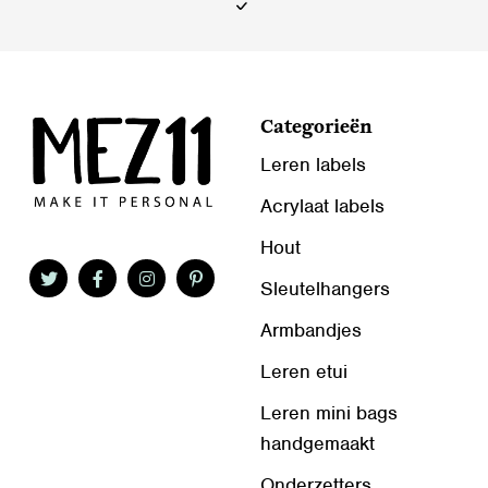
de
productpagina
productpagina
Categorieën
Leren labels
Acrylaat labels
Hout
Sleutelhangers
Armbandjes
Leren etui
Leren mini bags
handgemaakt
Onderzetters