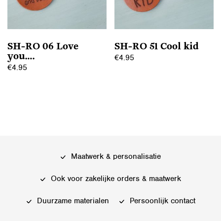
gekozen
gekozen
worden
worden
op
op
SH-RO 06 Love
SH-RO 51 Cool kid
de
de
you….
€
4.95
productpagina
productpagina
€
4.95
Dit
Dit
product
product
heeft
heeft
meerdere
meerdere
variaties.
variaties.
Deze
Deze
optie
Maatwerk & personalisatie
optie
kan
kan
gekozen
Ook voor zakelijke orders & maatwerk
gekozen
worden
worden
Duurzame materialen
Persoonlijk contact
op
op
de