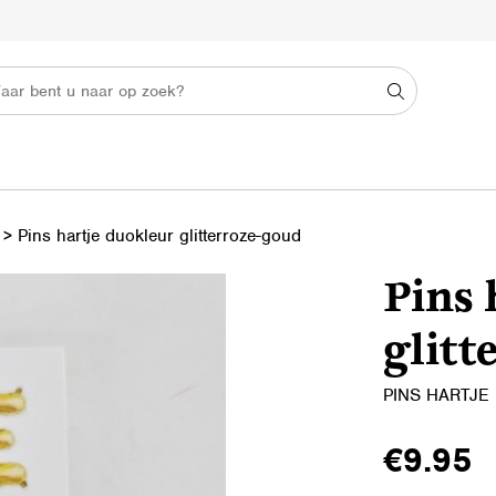
>
Pins hartje duokleur glitterroze-goud
Pins 
glitt
PINS HARTJE
€
9.95