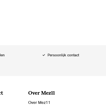
len
Persoonlijk contact
ct
Over Mez11
Over Mez11