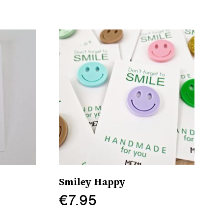
Smiley Happy
€
7.95