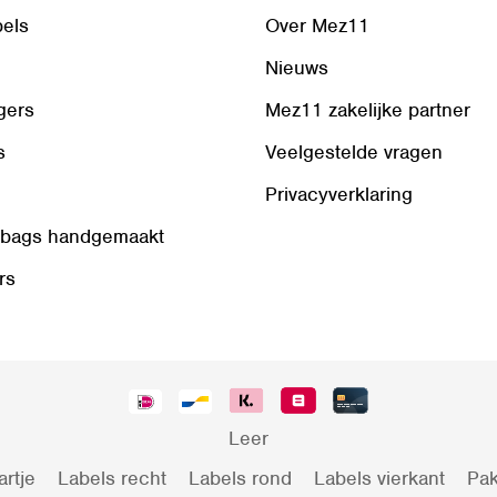
bels
Over Mez11
Nieuws
gers
Mez11 zakelijke partner
s
Veelgestelde vragen
Privacyverklaring
 bags handgemaakt
rs
Leer
artje
Labels recht
Labels rond
Labels vierkant
Pak