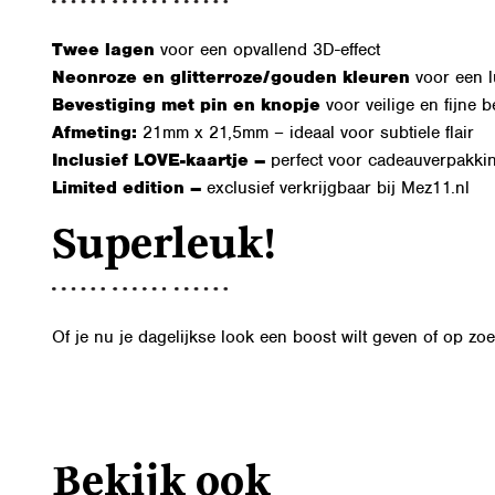
Twee lagen
voor een opvallend 3D-effect
Neonroze en glitterroze/gouden kleuren
voor een lu
Bevestiging met pin en knopje
voor veilige en fijne b
Afmeting:
21mm x 21,5mm – ideaal voor subtiele flair
Inclusief LOVE-kaartje –
perfect voor cadeauverpakki
Limited edition –
exclusief verkrijgbaar bij Mez11.nl
Superleuk!
Of je nu je dagelijkse look een boost wilt geven of op zo
Bekijk ook