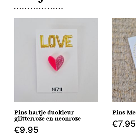
Pins hartje duokleur
Pins Me
glitterroze en neonroze
€
7.95
€
9.95