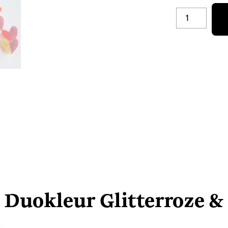
PINS
HARTJE
DUOKLEUR
GLITTERROZE-
GOUD
AANTAL
 Duokleur Glitterroze &
–