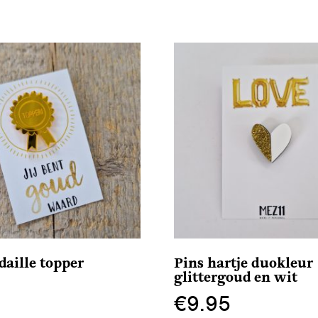
daille topper
Pins hartje duokleur
glittergoud en wit
€
9.95