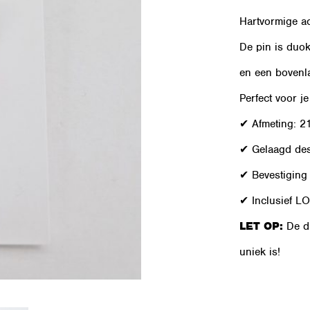
Hartvormige ac
De pin is duok
en een bovenla
Perfect voor je
✔ Afmeting: 
✔ Gelaagd desi
✔ Bevestiging
✔ Inclusief LO
LET OP:
De du
uniek is!