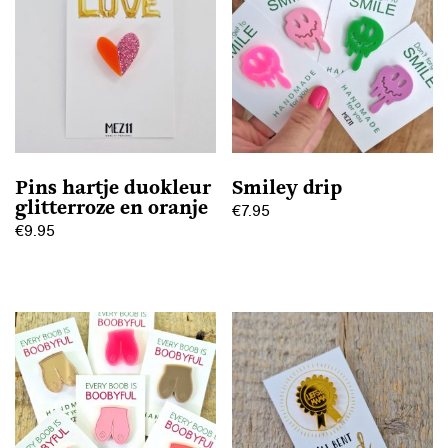
Pins hartje duokleur
Smiley drip
glitterroze en oranje
€
7.95
€
9.95