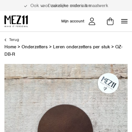
Duurzame materialen
Mijn account
Terug
Home
>
Onderzetters
>
Leren onderzetters per stuk
>
OZ-
DB-R