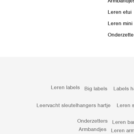
Armbandje
Leren etui
Leren mini
Onderzette
Leren labels
Big labels
Labels h
Leervacht sleutelhangers hartje
Leren s
Onderzetters
Leren ba
Armbandjes
Leren arm