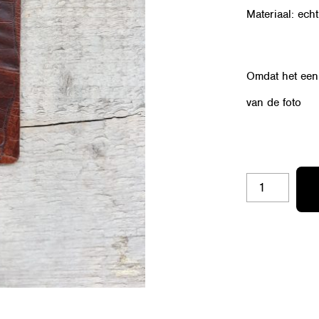
Materiaal: echt
Omdat het een 
van de foto
OZ-
CROMB-
4K
AANTAL