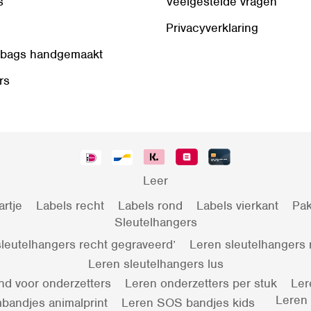
s
Veelgestelde vragen
Privacyverklaring
 bags handgemaakt
rs
Leer
artje
Labels recht
Labels rond
Labels vierkant
Pak
Sleutelhangers
leutelhangers recht gegraveerd’
Leren sleutelhangers
Leren sleutelhangers lus
nd voor onderzetters
Leren onderzetters per stuk
Ler
Leren
bandjes animalprint
Leren SOS bandjes kids