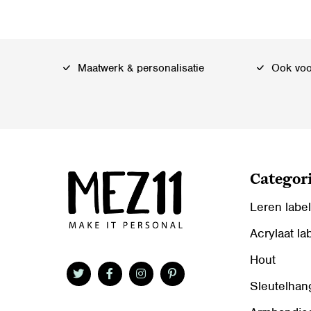
Maatwerk & personalisatie
Ook voor
Categor
Leren labe
Acrylaat la
Hout
Sleutelhan