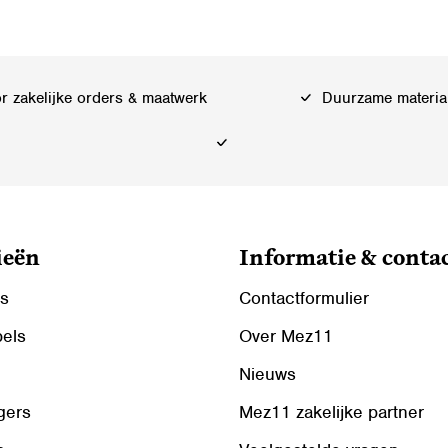
 zakelijke orders & maatwerk
Duurzame materia
ieën
Informatie & conta
ls
Contactformulier
bels
Over Mez11
Nieuws
gers
Mez11 zakelijke partner