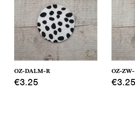
OZ-DALM-R
OZ-ZW-
€
3.25
€
3.2