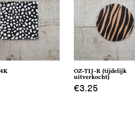
4K
OZ-TIJ-R (tijdelijk
uitverkocht)
5
€
3.25