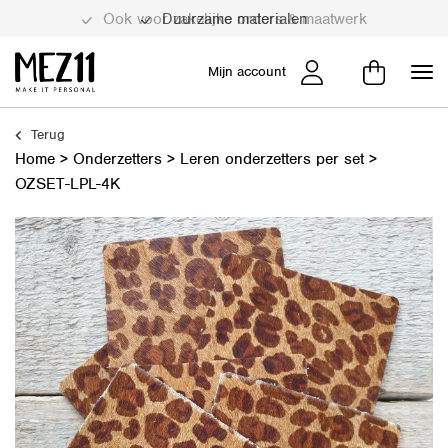
Duurzame materialen
Mijn account
Terug
Home
>
Onderzetters
>
Leren onderzetters per set
>
OZSET-LPL-4K