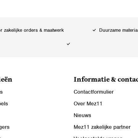
 zakelijke orders & maatwerk
Duurzame materia
ieën
Informatie & conta
ls
Contactformulier
bels
Over Mez11
Nieuws
gers
Mez11 zakelijke partner