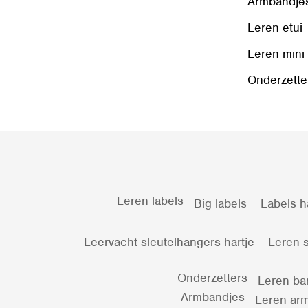
Armbandje
Leren etui
Leren mini
Onderzette
Leren labels
Big labels
Labels h
Leervacht sleutelhangers hartje
Leren s
Onderzetters
Leren ba
Armbandjes
Leren arm