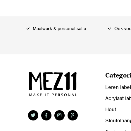
Maatwerk & personalisatie
Ook voor
Categor
Leren labe
Acrylaat la
Hout
Sleutelhan