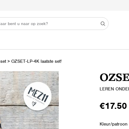
set
>
OZSET-LP-4K laatste set!
OZSET
LEREN ONDE
€
17.50
Kleur/patroon 