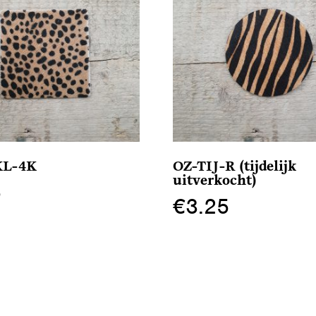
KL-4K
OZ-TIJ-R (tijdelijk
uitverkocht)
5
€
3.25