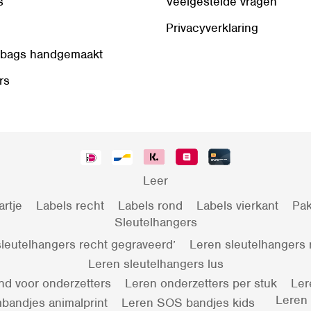
s
Veelgestelde vragen
Privacyverklaring
 bags handgemaakt
rs
Leer
artje
Labels recht
Labels rond
Labels vierkant
Pak
Sleutelhangers
leutelhangers recht gegraveerd’
Leren sleutelhangers
Leren sleutelhangers lus
nd voor onderzetters
Leren onderzetters per stuk
Ler
Leren
bandjes animalprint
Leren SOS bandjes kids