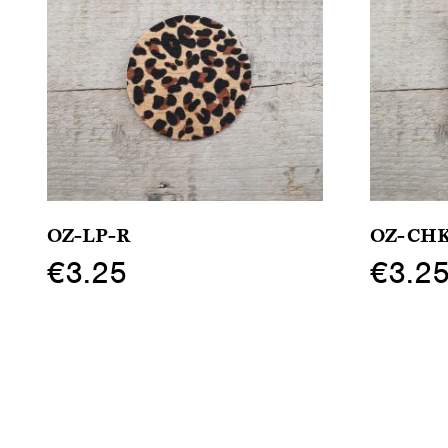
OZ-LP-R
OZ-CH
€
3.25
€
3.2