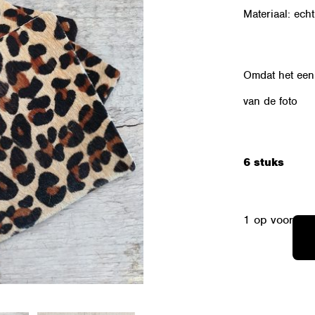
Materiaal: echt
Omdat het een 
van de foto
6 stuks
1 op voorraa
OZSET-
LP-
4K
LAATSTE