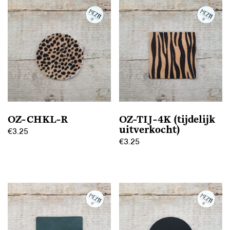
OZ-CHKL-R
OZ-TIJ-4K (tijdelijk
uitverkocht)
€
3.25
€
3.25