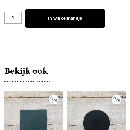
OZSET-
In winkelmandje
GOUD-
R
AANTAL
Bekijk ook