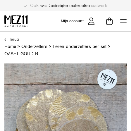
Duurzame materialen
Mijn account
Terug
Home
>
Onderzetters
>
Leren onderzetters per set
>
OZSET-GOUD-R