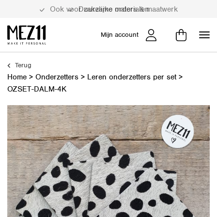
Duurzame materialen
Mijn account
Terug
Home
>
Onderzetters
>
Leren onderzetters per set
>
OZSET-DALM-4K