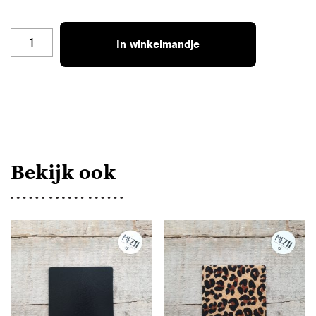
OZSET-
In winkelmandje
DALM-
4K
AANTAL
Bekijk ook