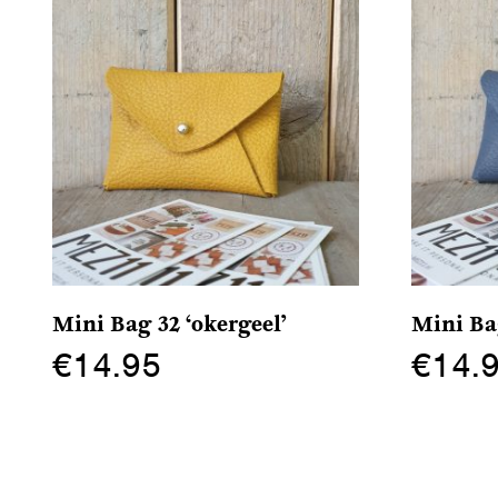
Mini Bag 32 ‘okergeel’
Mini Ba
€
14.95
€
14.