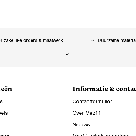
 zakelijke orders & maatwerk
Duurzame materia
ieën
Informatie & conta
ls
Contactformulier
bels
Over Mez11
Nieuws
gers
Mez11 zakelijke partner