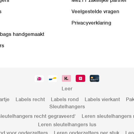
s
Veelgestelde vragen
Privacyverklaring
 bags handgemaakt
rs
Leer
artje
Labels recht
Labels rond
Labels vierkant
Pak
Sleutelhangers
leutelhangers recht gegraveerd’
Leren sleutelhangers
Leren sleutelhangers lus
nd voor onderzetters
Leren onderzetters per stuk
Ler