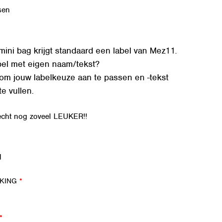
sen
mini bag krijgt standaard een label van Mez11.
abel met eigen naam/tekst?
 om jouw labelkeuze aan te passen en -tekst
te vullen.
 echt nog zoveel LEUKER!!
d
RKING
*
*