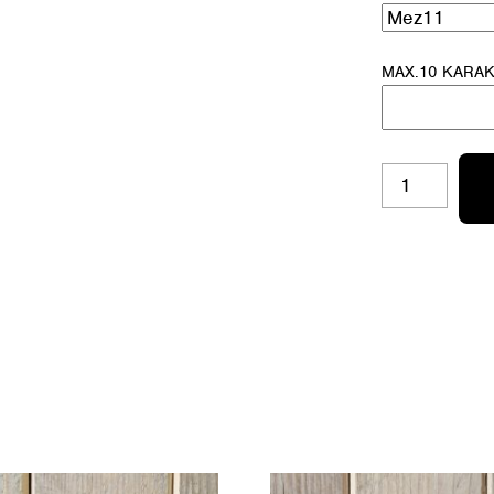
MAX.10 KARA
MINI
BAG
33
'OLIJFGROEN'
AANTAL