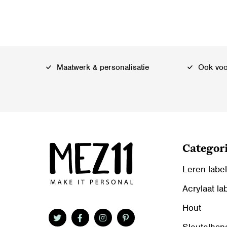
Maatwerk & personalisatie
Ook voor
Categor
Leren labe
Acrylaat la
Hout
Sleutelhan