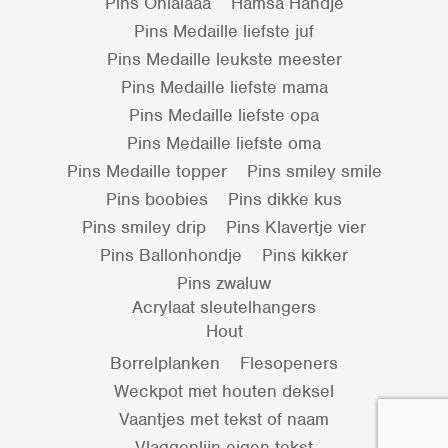
Pins Ohlalaaa
Hamsa Handje
Pins Medaille liefste juf
Pins Medaille leukste meester
Pins Medaille liefste mama
Pins Medaille liefste opa
Pins Medaille liefste oma
Pins Medaille topper
Pins smiley smile
Pins boobies
Pins dikke kus
Pins smiley drip
Pins Klavertje vier
Pins Ballonhondje
Pins kikker
Pins zwaluw
Acrylaat sleutelhangers
Hout
Borrelplanken
Flesopeners
Weckpot met houten deksel
Vaantjes met tekst of naam
Vlaggenlijn eigen tekst