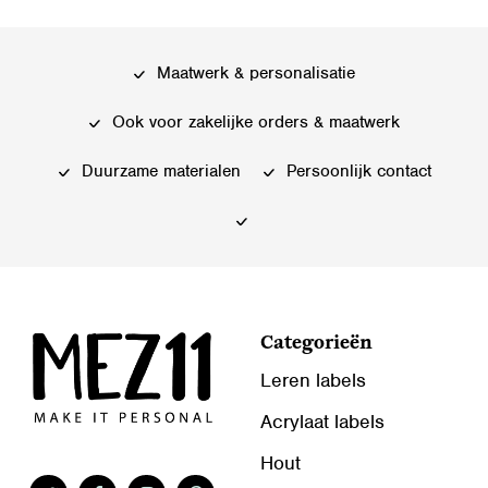
meerdere
variaties.
variaties.
Deze
Deze
optie
Maatwerk & personalisatie
optie
kan
kan
gekozen
Ook voor zakelijke orders & maatwerk
gekozen
worden
worden
Duurzame materialen
Persoonlijk contact
op
op
de
de
productpagina
productpagina
Categorieën
Leren labels
Acrylaat labels
Hout