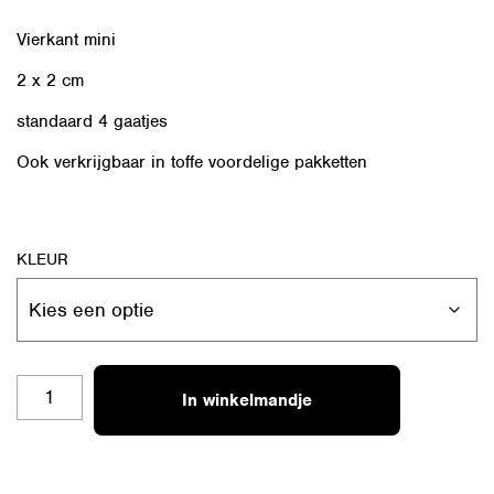
Vierkant mini
2 x 2 cm
standaard 4 gaatjes
Ook verkrijgbaar in
toffe voordelige pakketten
KLEUR
4KANT-
In winkelmandje
M-
17
AANTAL