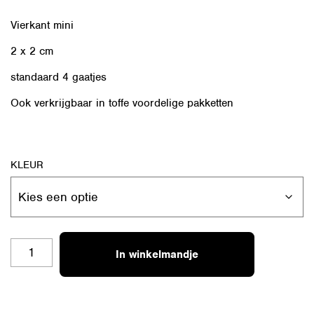
Vierkant mini
2 x 2 cm
standaard 4 gaatjes
Ook verkrijgbaar in
toffe voordelige pakketten
KLEUR
4KANT-
In winkelmandje
M-
15
AANTAL