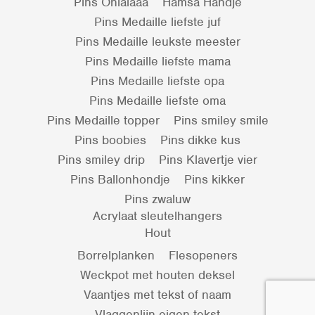
Pins Ohlalaaa
Hamsa Handje
Pins Medaille liefste juf
Pins Medaille leukste meester
Pins Medaille liefste mama
Pins Medaille liefste opa
Pins Medaille liefste oma
Pins Medaille topper
Pins smiley smile
Pins boobies
Pins dikke kus
Pins smiley drip
Pins Klavertje vier
Pins Ballonhondje
Pins kikker
Pins zwaluw
Acrylaat sleutelhangers
Hout
Borrelplanken
Flesopeners
Weckpot met houten deksel
Vaantjes met tekst of naam
Vlaggenlijn eigen tekst