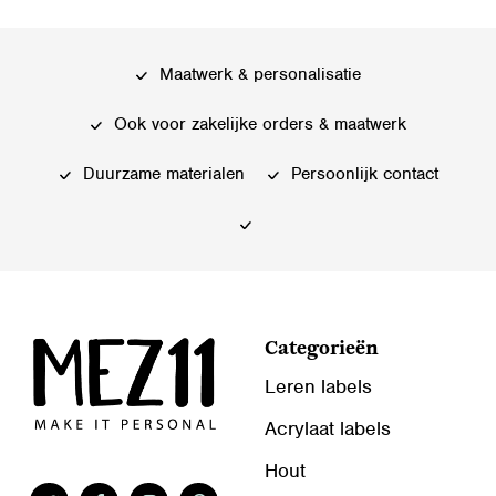
meerdere
meerdere
variaties.
variaties.
Deze
Deze
Maatwerk & personalisatie
optie
optie
kan
kan
Ook voor zakelijke orders & maatwerk
gekozen
gekozen
worden
worden
Duurzame materialen
Persoonlijk contact
op
op
de
de
productpagina
productpagina
Categorieën
Leren labels
Acrylaat labels
Hout