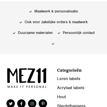
variaties.
variaties.
Deze
Deze
Maatwerk & personalisatie
optie
optie
kan
kan
Ook voor zakelijke orders & maatwerk
gekozen
gekozen
worden
worden
Duurzame materialen
Persoonlijk contact
op
op
de
de
productpagina
productpagina
Categorieën
Leren labels
Acrylaat labels
Hout
Sleutelhangers