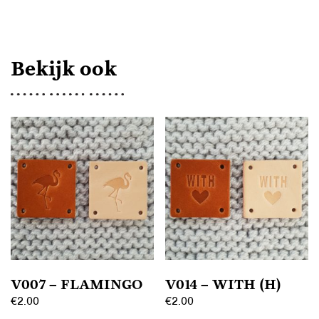
Bekijk ook
V007 – FLAMINGO
V014 – WITH (H)
€
2.00
€
2.00