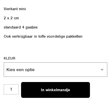
Vierkant mini
2 x 2 cm
standaard 4 gaatjes
Ook verkrijgbaar in
toffe voordelige pakketten
KLEUR
4KANT-
In winkelmandje
M-
12
AANTAL