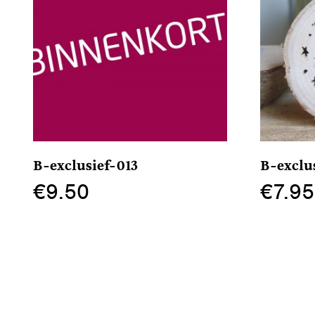
B-exclusief-013
B-exclu
€
9.50
€
7.95