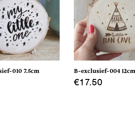
sief-010 7.5cm
B-exclusief-004 12c
€
17.50