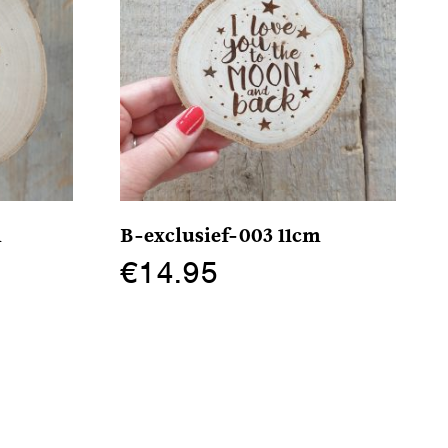
m
B-exclusief-003 11cm
€
14.95