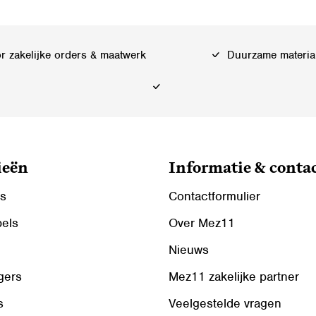
 zakelijke orders & maatwerk
Duurzame materia
ieën
Informatie & conta
ls
Contactformulier
bels
Over Mez11
Nieuws
gers
Mez11 zakelijke partner
s
Veelgestelde vragen