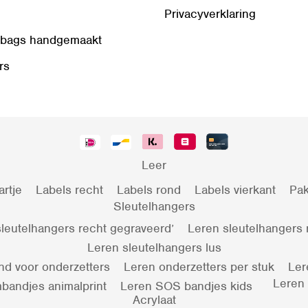
Privacyverklaring
 bags handgemaakt
rs
Leer
artje
Labels recht
Labels rond
Labels vierkant
Pak
Sleutelhangers
leutelhangers recht gegraveerd’
Leren sleutelhangers
Leren sleutelhangers lus
nd voor onderzetters
Leren onderzetters per stuk
Ler
Leren
bandjes animalprint
Leren SOS bandjes kids
Acrylaat