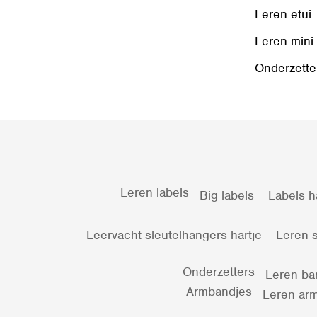
Leren etui
Leren mini
Onderzette
Leren labels
Big labels
Labels h
Leervacht sleutelhangers hartje
Leren s
Onderzetters
Leren ba
Armbandjes
Leren arm