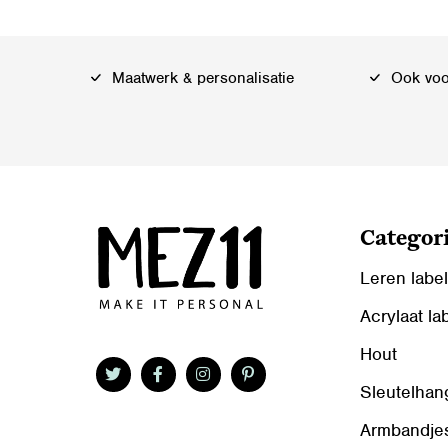
Maatwerk & personalisatie
Ook voor
Categor
Leren labe
Acrylaat la
Hout
Sleutelhan
Armbandje