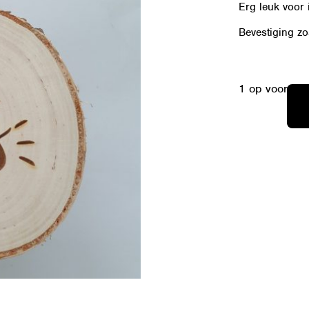
Erg leuk voor 
Bevestiging zoa
1 op voorraa
B-
EXCLUSIEF-
008
11.5CM
AANTAL