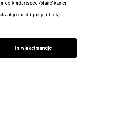
in de kinder(speel/slaap)kamer.
ls afgebeeld (gaatje of lus).
d
In winkelmandje