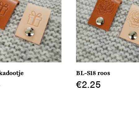
kadootje
BL-S18 roos
5
€
2.25
Dit
product
heeft
meerdere
variaties.