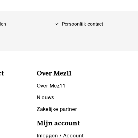
Deze
optie
kan
len
Persoonlijk contact
gekozen
worden
op
de
productpagina
ct
Over Mez11
Over Mez11
Nieuws
Zakelijke partner
Mijn account
Inloggen / Account