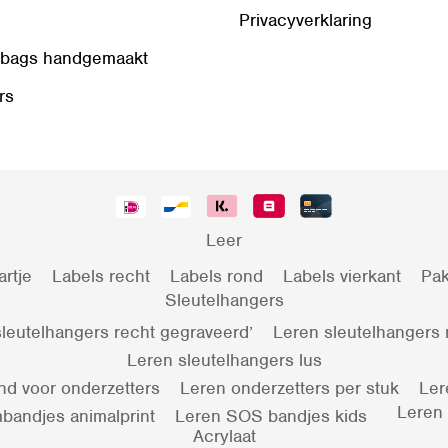
Privacyverklaring
 bags handgemaakt
rs
Leer
artje
Labels recht
Labels rond
Labels vierkant
Pak
Sleutelhangers
leutelhangers recht gegraveerd’
Leren sleutelhangers
Leren sleutelhangers lus
nd voor onderzetters
Leren onderzetters per stuk
Ler
Leren
bandjes animalprint
Leren SOS bandjes kids
Acrylaat