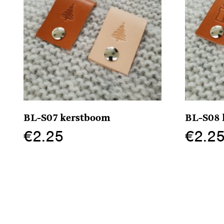
BL-S07 kerstboom
BL-S08 
€
2.25
€
2.2
Dit
Dit
product
product
heeft
heeft
meerdere
meerdere
variaties.
variaties.