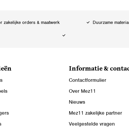
Deze
optie
kan
 zakelijke orders & maatwerk
Duurzame materia
gekozen
worden
op
de
ina
productpagina
ieën
Informatie & conta
ls
Contactformulier
bels
Over Mez11
Nieuws
gers
Mez11 zakelijke partner
s
Veelgestelde vragen