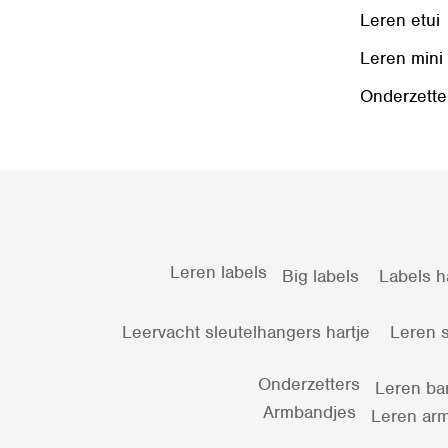
Leren etui
Leren mini
Onderzette
Leren labels
Big labels
Labels h
Leervacht sleutelhangers hartje
Leren s
Onderzetters
Leren ba
Armbandjes
Leren arm