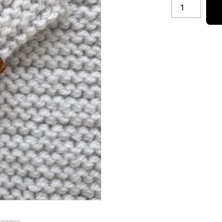
BL-
V-
LPL
AANTAL