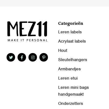
productpagina
productpagina
Categorieën
Leren labels
Acrylaat labels
Hout
Sleutelhangers
Armbandjes
Leren etui
Leren mini bags
handgemaakt
Onderzetters