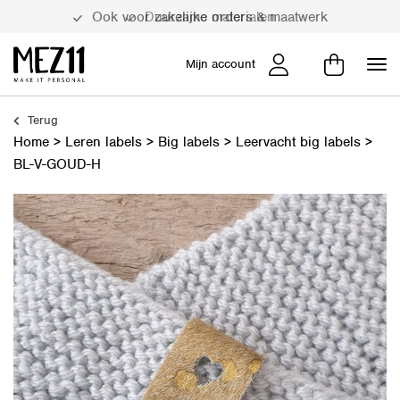
Duurzame materialen
Mijn account
Terug
Home
>
Leren labels
>
Big labels
>
Leervacht big labels
>
BL-V-GOUD-H