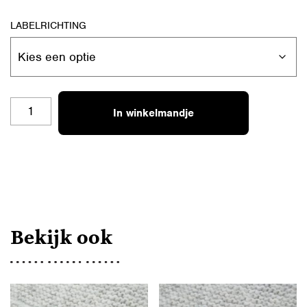
LABELRICHTING
BL-
In winkelmandje
V-
GOUD-
H
AANTAL
Bekijk ook