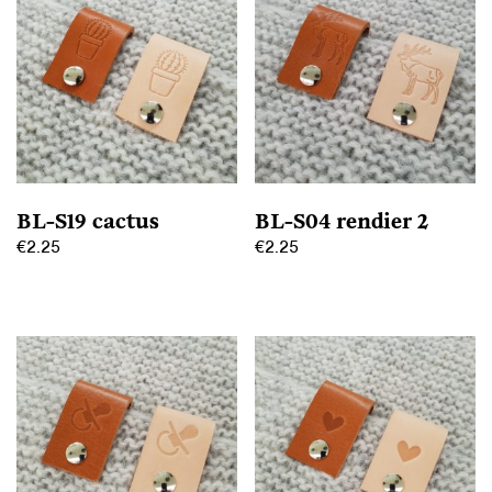
BL-S19 cactus
BL-S04 rendier 2
€
2.25
€
2.25
Dit
Dit
product
product
heeft
heeft
meerdere
meerdere
variaties.
variaties.
Deze
Deze
optie
optie
kan
kan