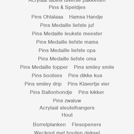
Acrylaat labels diverse pakketten
Pins & Speldjes
Pins Ohlalaaa
Hamsa Handje
Pins Medaille liefste juf
Pins Medaille leukste meester
Pins Medaille liefste mama
Pins Medaille liefste opa
Pins Medaille liefste oma
Pins Medaille topper
Pins smiley smile
Pins boobies
Pins dikke kus
Pins smiley drip
Pins Klavertje vier
Pins Ballonhondje
Pins kikker
Pins zwaluw
Acrylaat sleutelhangers
Hout
Borrelplanken
Flesopeners
Weckpot met houten deksel