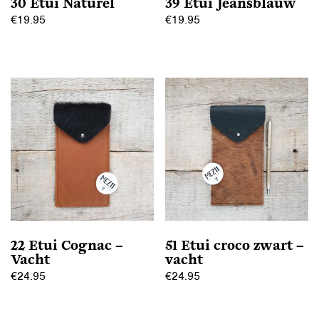
30 Etui Naturel
39 Etui Jeansblauw
€
19.95
€
19.95
22 Etui Cognac –
51 Etui croco zwart –
Vacht
vacht
€
24.95
€
24.95