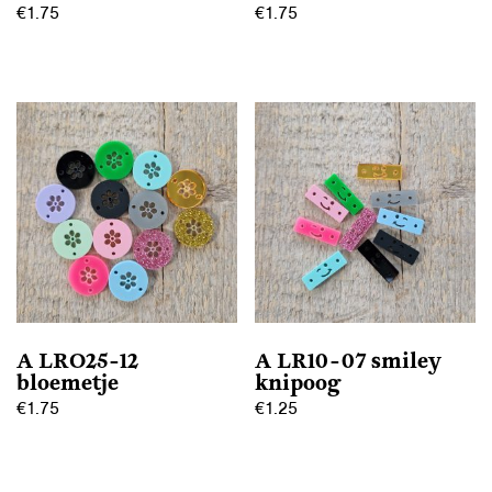
€
1.75
€
1.75
A LRO25-12
A LR10-07 smiley
bloemetje
knipoog
€
1.75
€
1.25