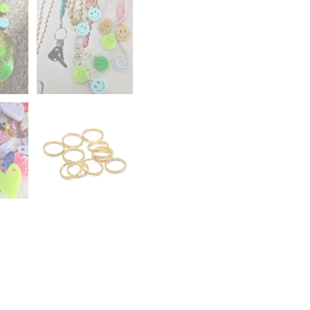
-
20
STUKS
INCL.
GOUDEN
RINGETJES
AANTAL