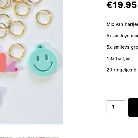
€
19.95
Mix van hartjes
5x smileys me
5x smileys gro
10x hartjes
20 ringetjes 
ACRYLAAT
PAKKET
14
-
MIX
GROOT