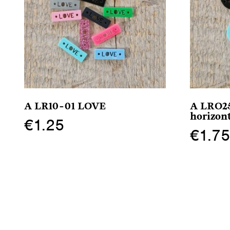
A LR10-01 LOVE
A LRO25
horizon
€
1.25
€
1.7