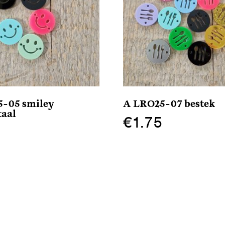
-05 smiley
A LRO25-07 bestek
taal
€
1.75
5