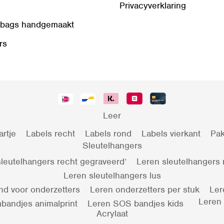
Privacyverklaring
 bags handgemaakt
rs
Leer
artje
Labels recht
Labels rond
Labels vierkant
Pak
Sleutelhangers
leutelhangers recht gegraveerd’
Leren sleutelhangers
Leren sleutelhangers lus
nd voor onderzetters
Leren onderzetters per stuk
Ler
Leren
bandjes animalprint
Leren SOS bandjes kids
Acrylaat