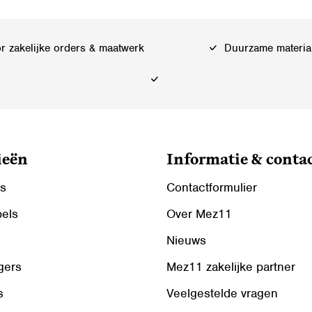
 zakelijke orders & maatwerk
Duurzame materia
ieën
Informatie & conta
ls
Contactformulier
bels
Over Mez11
Nieuws
gers
Mez11 zakelijke partner
s
Veelgestelde vragen