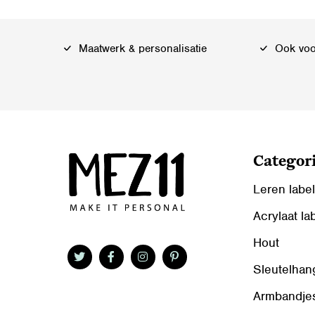
Maatwerk & personalisatie
Ook voor
Categor
Leren labe
Acrylaat la
Hout
Sleutelhan
Armbandje