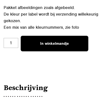
Pakket afbeeldingen zoals afgebeeld.
De kleur per label wordt bij verzending willekeurig
gekozen.
Een mix van alle kleurnummers, zie foto
ACRYLAAT
In winkelmandje
PAKKET
06
AANTAL
Beschrijving
Deze voordelige pakketjes met acrylaat-labels