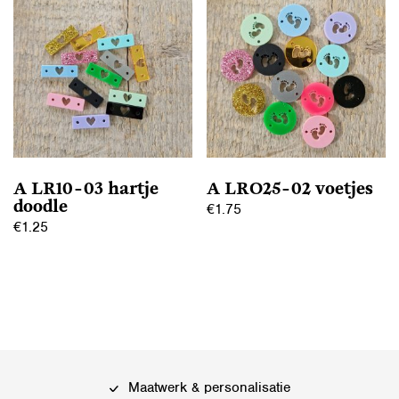
A LR10-03 hartje
A LRO25-02 voetjes
doodle
€
1.75
€
1.25
Maatwerk & personalisatie