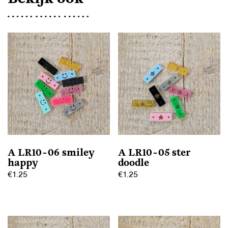
A LR10-06 smiley
A LR10-05 ster
happy
doodle
€
1.25
€
1.25