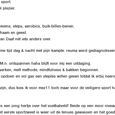
, sport.
 plezier.
evens; steps, aerobics, buik-billen-benen.
ichaam en geest.
an Daaf nét iets anders over.
ime tijd dag & nacht met pijn kampte: reuma werd gediagnotisee
 M.n. ontspannen haha blijft voor mij een uitdaging.
bewerken, melt methode, mindfulness & bakken begonnen.
 opdoen en vol gas een steples willen geven totdat ik erbij neerv
n zijn, dus kies ik voor mez11 toch maar voor de veiligere sport
ls een jong hertje over het voetbalveld! Beide op een mooi nivea
Het eerste sportzweet is weer uit de tenues gewassen en het goed