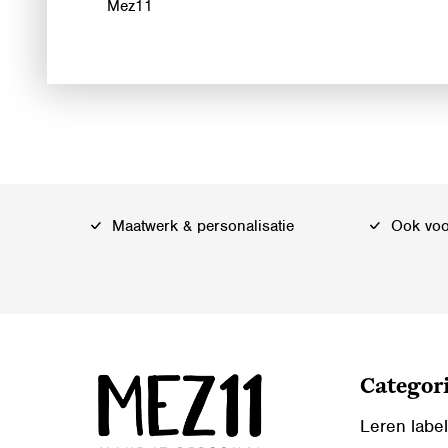
Mez11
Maatwerk & personalisatie
Ook voor
Categor
Leren labe