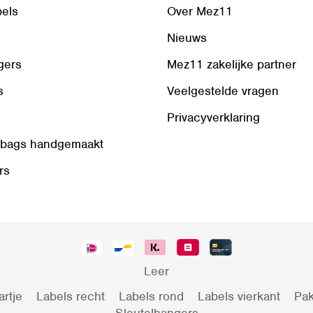
bels
Over Mez11
Nieuws
gers
Mez11 zakelijke partner
s
Veelgestelde vragen
Privacyverklaring
 bags handgemaakt
rs
Leer
artje
Labels recht
Labels rond
Labels vierkant
Pak