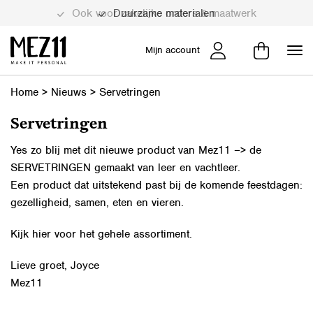
Ook voor zakelijke orders & maatwerk
Duurzame materialen
Mijn account
Home
>
Nieuws
>
Servetringen
Servetringen
Yes zo blij met dit nieuwe product van Mez11 –> de
SERVETRINGEN gemaakt van leer en vachtleer.
Een product dat uitstekend past bij de komende feestdagen:
gezelligheid, samen, eten en vieren.
Kijk
hier
voor het gehele assortiment.
Lieve groet, Joyce
Mez11