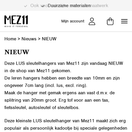
Ook voor zakelijke orders & maatwerk
Duurzame materialen
Mijn account
Home
>
Nieuws
>
NIEUW
NIEUW
Deze LUS sleutelhangers van Mez11 zijn vandaag NIEUW
in de shop van Mez11 gekomen.
De leren hangers hebben een breedte van 10mm en zijn
ongeveer 7cm lang (incl. lus, excl. ring).
Maak de hanger met gemak ergens aan vast d.m.v. de
splitring van 20mm groot. Erg tof voor aan een tas,
fietssleutel, autosleutel of sleutelbos.
Deze kleinste LUS sleutelhanger van Mez11 maakt zich erg
populair als persoonlijk kadootje bij speciale gelegenheden