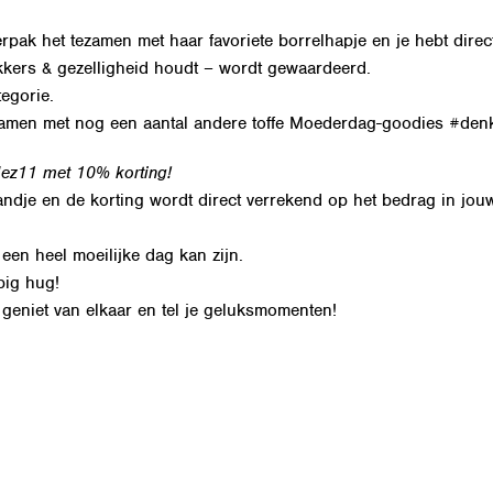
erpak het tezamen met haar favoriete borrelhapje en je hebt dire
ekkers & gezelligheid houdt – wordt gewaardeerd.
tegorie.
samen met nog een aantal andere toffe Moederdag-goodies #den
Mez11 met 10% korting!
andje en de korting wordt direct verrekend op het bedrag in jo
een heel moeilijke dag kan zijn.
 big hug!
de, geniet van elkaar en tel je geluksmomenten!