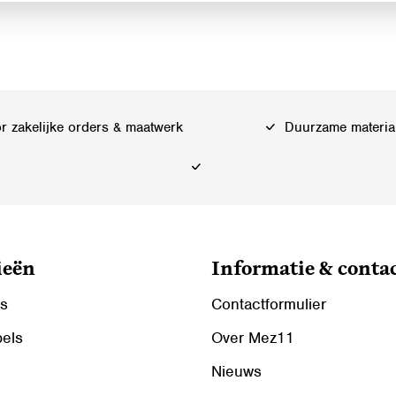
 zakelijke orders & maatwerk
Duurzame materia
ieën
Informatie & conta
ls
Contactformulier
bels
Over Mez11
Nieuws