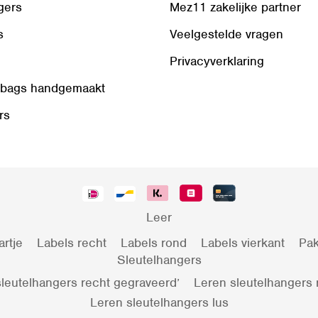
gers
Mez11 zakelijke partner
s
Veelgestelde vragen
Privacyverklaring
 bags handgemaakt
rs
Leer
artje
Labels recht
Labels rond
Labels vierkant
Pak
Sleutelhangers
leutelhangers recht gegraveerd’
Leren sleutelhangers
Leren sleutelhangers lus