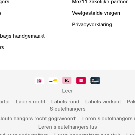
gers
Mez11 zakelijke partner
s
Veelgestelde vragen
Privacyverklaring
 bags handgemaakt
rs
Leer
artje
Labels recht
Labels rond
Labels vierkant
Pak
Sleutelhangers
leutelhangers recht gegraveerd’
Leren sleutelhangers
Leren sleutelhangers lus