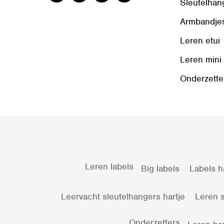
Sleutelhan
Armbandje
Leren etui
Leren mini
Onderzette
Leren labels
Big labels
Labels h
Leervacht sleutelhangers hartje
Leren s
Onderzetters