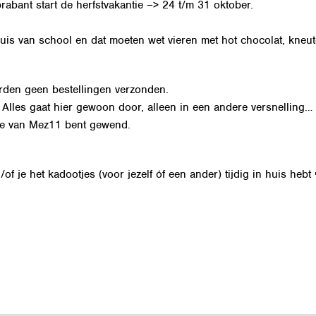
rabant
start de herfstvakantie –> 24 t/m 31 oktober.
uis van school en dat moeten wet vieren met hot chocolat, kneut
orden geen bestellingen verzonden.
lles gaat hier gewoon door, alleen in een andere versnelling…
t je van Mez11 bent gewend.
n/of je het kadootjes (voor jezelf óf een ander) tijdig in huis hebt