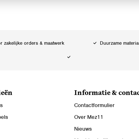
 zakelijke orders & maatwerk
Duurzame materia
ieën
Informatie & conta
ls
Contactformulier
bels
Over Mez11
Nieuws