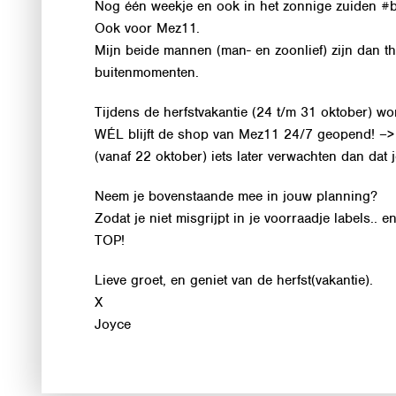
Nog één weekje en ook in het zonnige zuiden
#b
Ook voor Mez11.
Mijn beide mannen (man- en zoonlief) zijn dan th
buitenmomenten.
Tijdens de herfstvakantie (24 t/m 31 oktober) w
WÉL blijft de shop van Mez11 24/7 geopend! –> A
(vanaf 22 oktober) iets later verwachten dan da
Neem je bovenstaande mee in jouw planning?
Zodat je niet misgrijpt in je voorraadje labels.. e
TOP!
Lieve groet, en geniet van de herfst(vakantie).
X
Joyce