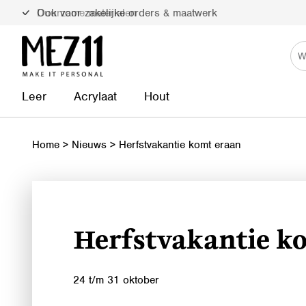
Ook voor zakelijke orders & maatwerk
Duurzame materialen
Leer
Acrylaat
Hout
Home
>
Nieuws
>
Herfstvakantie komt eraan
Herfstvakantie k
24 t/m 31 oktober