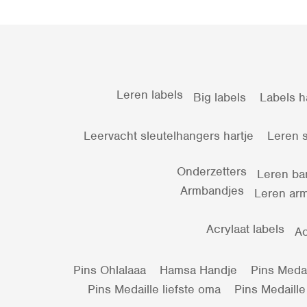
Leren labels
Big labels
Labels h
Leervacht sleutelhangers hartje
Leren s
Onderzetters
Leren ba
Armbandjes
Leren arm
Acrylaat labels
Ac
Pins Ohlalaaa
Hamsa Handje
Pins Medail
Pins Medaille liefste oma
Pins Medaille