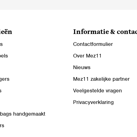
ieën
Informatie & conta
ls
Contactformulier
bels
Over Mez11
Nieuws
gers
Mez11 zakelijke partner
s
Veelgestelde vragen
Privacyverklaring
 bags handgemaakt
rs