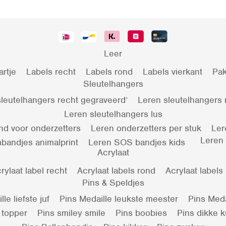
Leer
artje
Labels recht
Labels rond
Labels vierkant
Pak
Sleutelhangers
leutelhangers recht gegraveerd’
Leren sleutelhangers
Leren sleutelhangers lus
nd voor onderzetters
Leren onderzetters per stuk
Ler
Leren
bandjes animalprint
Leren SOS bandjes kids
Acrylaat
rylaat label recht
Acrylaat labels rond
Acrylaat labels
Pins & Speldjes
le liefste juf
Pins Medaille leukste meester
Pins Meda
 topper
Pins smiley smile
Pins boobies
Pins dikke 