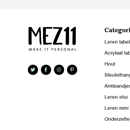
Categor
Leren labe
Acrylaat la
Hout
Sleutelhan
Armbandje
Leren etui
Leren mini
Onderzette