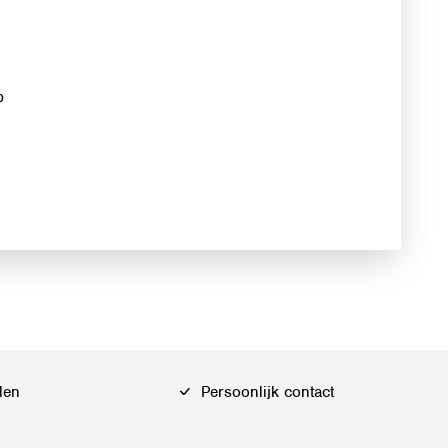
p
len
Persoonlijk contact