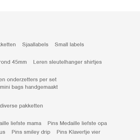
ketten
Sjaallabels
Small labels
 rond 45mm
Leren sleutelhanger shirtjes
en onderzetters per set
 mini bags handgemaakt
 diverse pakketten
ille liefste mama
Pins Medaille liefste opa
kus
Pins smiley drip
Pins Klavertje vier