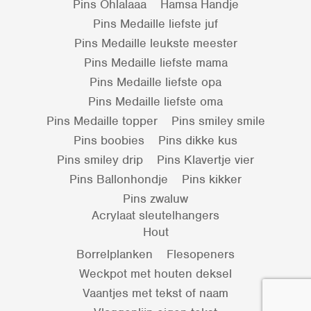
Pins Ohlalaaa
Hamsa Handje
Pins Medaille liefste juf
Pins Medaille leukste meester
Pins Medaille liefste mama
Pins Medaille liefste opa
Pins Medaille liefste oma
Pins Medaille topper
Pins smiley smile
Pins boobies
Pins dikke kus
Pins smiley drip
Pins Klavertje vier
Pins Ballonhondje
Pins kikker
Pins zwaluw
Acrylaat sleutelhangers
Hout
Borrelplanken
Flesopeners
Weckpot met houten deksel
Vaantjes met tekst of naam